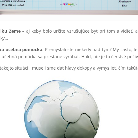
niku Zeme
– aj keby bolo určite vzrušujúce byť pri tom a vidieť, 
iky…
iká učebná pomôcka
. Premýšľali ste niekedy nad tým? My často, leb
 učebná pomôcka sa prestane vyrábať. Hold, nie je to čerstvé peči
takejto situácii, museli sme dať hlavy dokopy a vymyslieť, čím ta