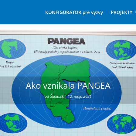
KONFIGURÁTOR pre výzvy
PROJEKTY
Ako vznikala PANGEA
od
Škola.sk
|
12. mája 2021