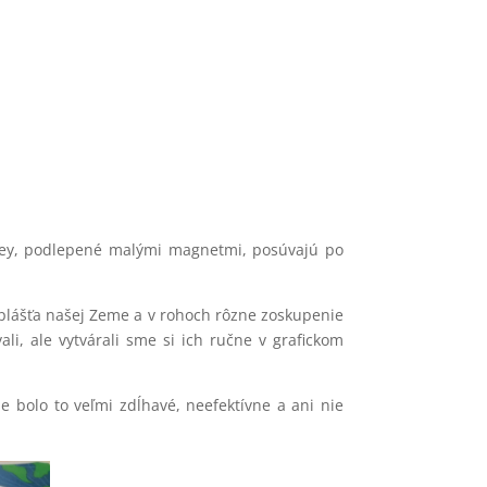
gey, podlepené malými magnetmi, posúvajú po
 plášťa našej Zeme a v rohoch rôzne zoskupenie
i, ale vytvárali sme si ich ručne v grafickom
e bolo to veľmi zdĺhavé, neefektívne a ani nie