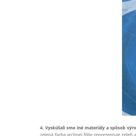
4. Vyskúšali sme iné materiály a spôsob výr
zelená farba vrchnej fólie reprezentuje zeleň 