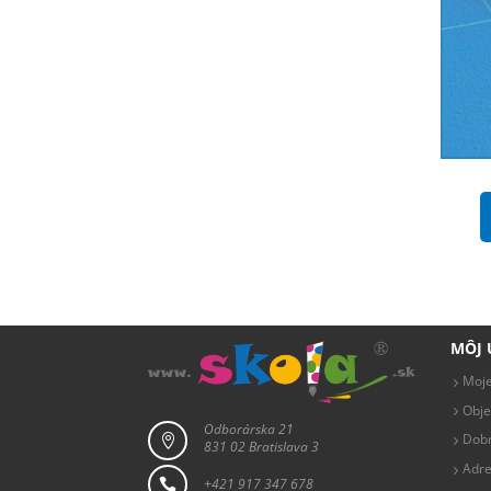
MÔJ 
Moje
Obj
Odborárska 21
Dobr

831 02 Bratislava 3
Adre
+421 917 347 678
