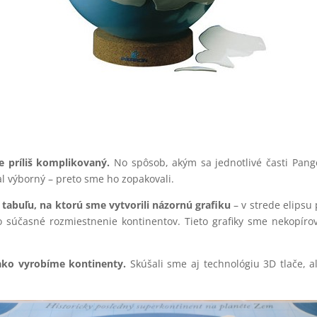
e príliš komplikovaný.
No spôsob, akým sa jednotlivé časti Pan
l výborný – preto sme ho zopakovali.
tabuľu, na ktorú sme vytvorili názornú grafiku
– v strede elipsu
súčasné rozmiestnenie kontinentov. Tieto grafiky sme nekopíroval
 ako vyrobíme kontinenty.
Skúšali sme aj technológiu 3D tlače, al