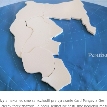
oby
a nakoniec sme sa rozhodli pre vyrezanie častí Pangey z čiern
a čierny forex znázorňuje pôdu. Jednotlivé časti sme podlepili ma