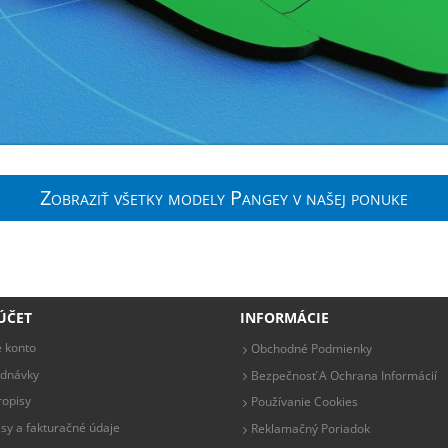
Zobraziť všetky modely Pangey v našej ponuke
ÚČET
INFORMÁCIE
 konto
Obchodné Podmienky
ednávky
Bezpečnosť A Ochrana Informácií
opisy
Používanie Cookies
sy a fakturačné údaje
Reklamačný Poriadok