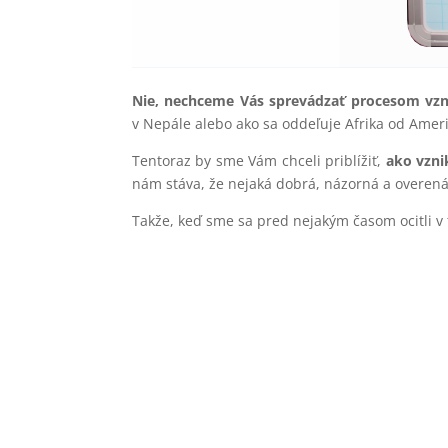
Nie, nechceme Vás sprevádzať procesom vz
v Nepále alebo ako sa oddeľuje Afrika od Amer
Tentoraz by sme Vám chceli priblížiť,
ako vzn
nám stáva, že nejaká dobrá, názorná a overená
Takže, keď sme sa pred nejakým časom ocitli v 