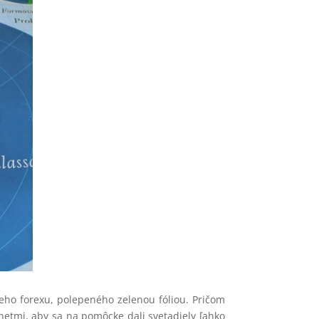
eho forexu, polepeného zelenou fóliou. Pričom
gnetmi, aby sa na pomôcke dali svetadiely ľahko